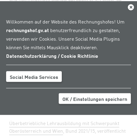
Überprüfung
, Bund 2021/9, veröffentlicht am
Dial
12.03.2021
Willkommen auf der Website des Rechnungshofes! Um
Generalsekretariate in den Bundesministerien
, Bund
rechnungshof.gv.at
benutzerfreundlich zu gestalten,
2021/12, veröffentlicht am 26.03.2021
verwenden wir Cookies. Unsere Social Media Plugins
Verwaltungssponsoring und Schenkungen in
können Sie mittels Mausklick deaktivieren.
ausgewählten Bundesministerien
, Bund 2021/13,
Datenschutzerklärung / Cookie Richtlinie
veröffentlicht am 26.03.2021
Social Media Services
April 2021
OK / Einstellungen speichern
Management von Forschungsinfrastruktur
, Bund
2021/14, veröffentlicht am 09.04.2021
Überbetriebliche Lehrausbildung mit Schwerpunkt
Oberösterreich und Wien
, Bund 2021/15, veröffentlicht