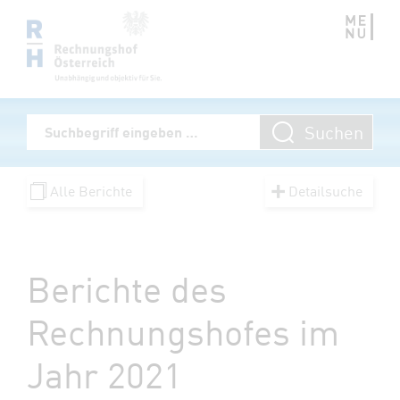
Zum Inhalt springen
Volltextsuche
Suchen
Suchbegriff eingeben
Alle Berichte
Detailsuche
Berichte des
Rechnungshofes im
Jahr 2021