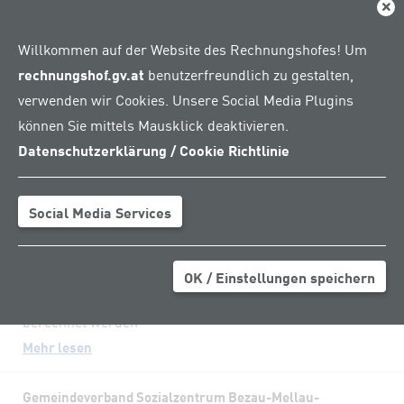
Mehr lesen
Dial
Willkommen auf der Website des Rechnungshofes! Um
Lehre für Mädchen sowie für Jugendliche mit
rechnungshof.gv.at
benutzerfreundlich zu gestalten,
Migrationshintergrund attraktiver machen
verwenden wir Cookies. Unsere Social Media Plugins
24. Juli 2026 – Absolventinnen und Absolventen
einer Lehre treten schneller in den
können Sie mittels Mausklick deaktivieren.
Arbeitsmarkt ein
Datenschutzerklärung / Cookie Richtlinie
Mehr lesen
Social Media Services
Rechnungshof prüfte
Gemeindewasserleitungsverband Unteres
Pitten- und Schwarzatal
OK / Einstellungen speichern
17. Juli 2026 – Wasserversorgungsabgaben
und Wassergebühren sollen regelmäßig neu
berechnet werden
Mehr lesen
Gemeindeverband Sozialzentrum Bezau-Mellau-