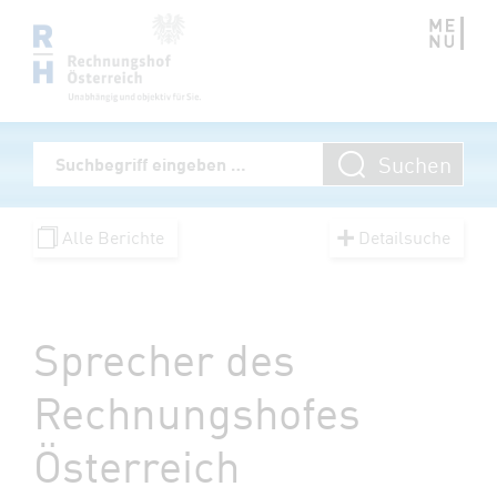
Zum Inhalt springen
Volltextsuche
Suchen
Suchbegriff eingeben
Alle Berichte
Detailsuche
Sprecher des
Rechnungshofes
Österreich