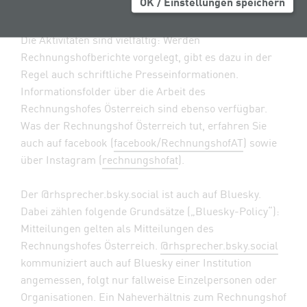
OK / Einstellungen speichern
um eine umfassende Serviceleistung für die Medien.
Die Aktivitäten sind vielfältig: Werden
Rechnungshofberichte vorgelegt, gibt es dazu in der
Regel auch schriftliche Presseinformationen.
Informationsfolder über die Arbeit des
Rechnungshofes Österreich sind ebenso verfügbar.
Was der Rechnungshof Österreich tut, erfahren Sie
auch auf facebook (
facebook/RechnungshofAT
) sowie
über Instagram (
rechnungshofat
).
Der @rhsprecher.bsky.social ist auch auf Bluesky.
Dabei zählen folgende Grundsätze („Bluesky-Policy“):
Mitteilungen gelten als Mitteilungen des
Rechnungshofes Österreich.
@rhsprecher.bsky.social
kommuniziert auch auf Bluesky einer Institution
angemessen, folgt nur fallweise Einzelpersonen oder
Organisationen. Ein Naheverhältnis zum Rechnungshof