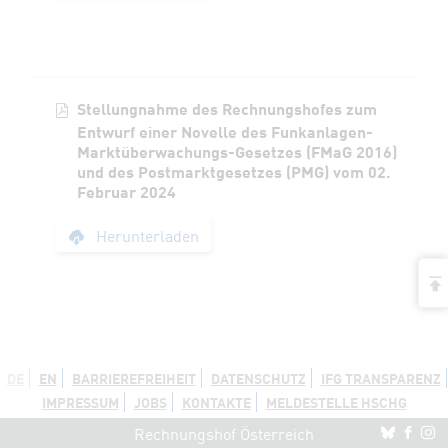
Stellungnahme des Rechnungshofes zum
Entwurf einer Novelle des Funkanlagen-
Marktüberwachungs-Gesetzes (FMaG 2016)
und des Postmarktgesetzes (PMG) vom 02.
Februar 2024
Stellungnahme des 
Herunterladen
a
DE
EN
BARRIEREFREIHEIT
DATENSCHUTZ
IFG TRANSPARENZ
IMPRESSUM
JOBS
KONTAKTE
MELDESTELLE HSCHG
Stellungnahme des Rechnungshofes zum
Re
R
Entwurf eines Gesetzes, mit dem das Wiener
Rechnungshof Österreich