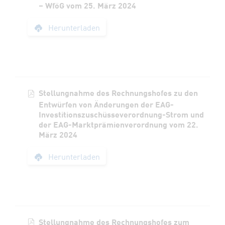
– WföG vom 25. März 2024
Stellungnahme des 
Herunterladen
Stellungnahme des Rechnungshofes zu den
Entwürfen von Änderungen der EAG-
Investitionszuschüsseverordnung-Strom und
der EAG-Marktprämienverordnung vom 22.
März 2024
Stellungnahme des 
Herunterladen
Stellungnahme des Rechnungshofes zum