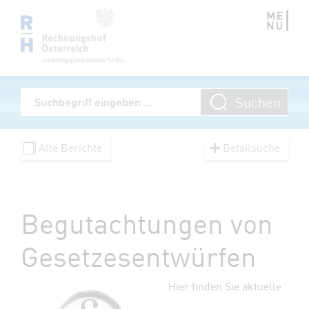
Zum Inhalt springen
Volltextsuche
Suchen
Suchbegriff eingeben
Alle Berichte
Detailsuche
Begutachtungen von
Gesetzesentwürfen
Hier finden Sie aktuelle