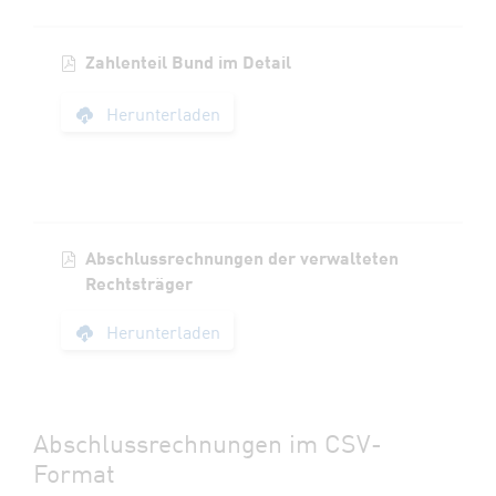
Zahlenteil Bund im Detail
Zahlenteil Bund im D
Herunterladen
Abschlussrechnungen der verwalteten
Rechtsträger
Abschlussrechnunge
Herunterladen
Abschlussrechnungen im CSV-
Format