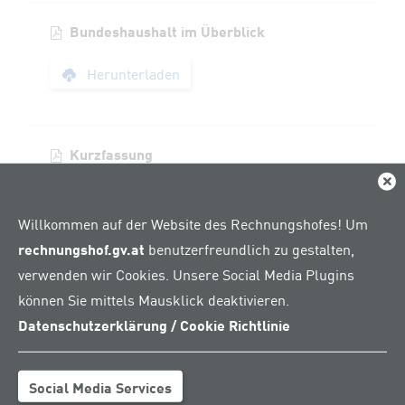
Bundeshaushalt im Überblick
Bundeshaushalt im 
Herunterladen
Kurzfassung
Kurzfassung
Dial
Herunterladen
Willkommen auf der Website des Rechnungshofes! Um
rechnungshof.gv.at
benutzerfreundlich zu gestalten,
verwenden wir Cookies. Unsere Social Media Plugins
Textteil Band 1 Bund
können Sie mittels Mausklick deaktivieren.
Textteil Band 1 Bun
Herunterladen
Datenschutzerklärung / Cookie Richtlinie
Social Media Services