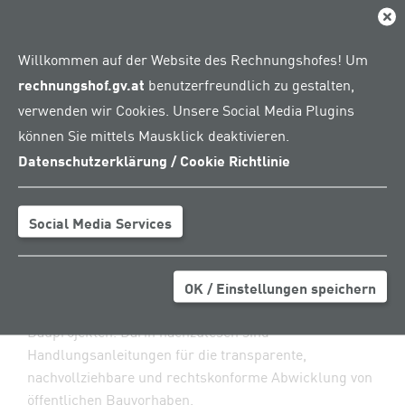
Mangelnde Bereitschaft,
Dial
umfassend
Verantwortung zu
Willkommen auf der Website des Rechnungshofes! Um
übernehmen, und
rechnungshof.gv.at
benutzerfreundlich zu gestalten,
Defizite in der Planung
verwenden wir Cookies. Unsere Social Media Plugins
sind wesentliche Gründe
können Sie mittels Mausklick deaktivieren.
für Verzögerungen und
Datenschutzerklärung / Cookie Richtlinie
Kostenexplosionen bei
Bauprojekten.
Social Media Services
Diese Hauptkritikpunkte werden im Bauleitfaden des
Rechnungshofes Österreich dargestellt.
Grundlage dafür ist das Wissen aus 55
OK / Einstellungen speichern
Rechnungshofprüfungen von
Bauprojekten. Darin nachzulesen sind
Handlungsanleitungen für die transparente,
nachvollziehbare und rechtskonforme Abwicklung von
öffentlichen Bauvorhaben.