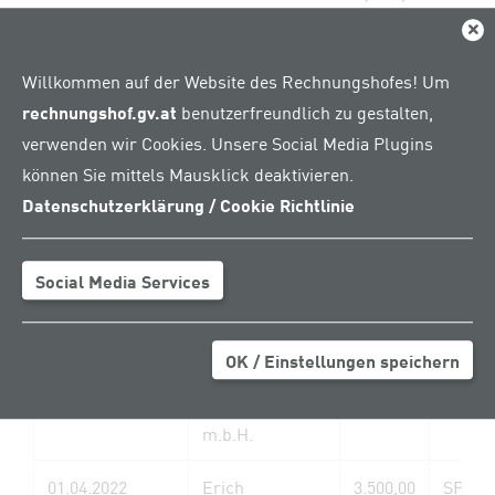
Dial
Willkommen auf der Website des Rechnungshofes! Um
Meldungsdatum
Name
Betrag
Empfä
rechnungshof.gv.at
benutzerfreundlich zu gestalten,
(in
verwenden wir Cookies. Unsere Social Media Plugins
Euro)
können Sie mittels Mausklick deaktivieren.
14.01.2022
Ing. Siegfried
7.000,00
SPÖ St
Datenschutzerklärung / Cookie Richtlinie
Obermair
Schwa
14.01.2022
Erich
3.000,00
SPÖ St
Social Media Services
Petregger
Schwa
08.02.2022
GUTENBERG-
7.400,00
SPÖ
OK / Einstellungen speichern
WERBERING
Landes
Gesellschaft
Oberös
m.b.H.
01.04.2022
Erich
3.500,00
SPÖ St