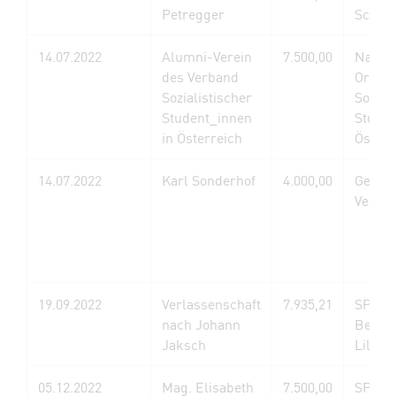
Petregger
Schwa
14.07.2022
Alumni-Verein
7.500,00
Nahes
des Verband
Organi
Sozialistischer
Sozial
Student_innen
Studen
in Österreich
Österr
14.07.2022
Karl Sonderhof
4.000,00
Gemei
Velden
19.09.2022
Verlassenschaft
7.935,21
SPÖ
nach Johann
Bezirk
Jaksch
Lilienf
05.12.2022
Mag. Elisabeth
7.500,00
SPÖ