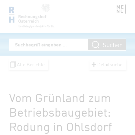
Zum Inhalt springen
Volltextsuche
Suchen
Suchbegriff eingeben
Alle Berichte
Detailsuche
Vom Grünland zum
Betriebsbaugebiet:
Rodung in Ohlsdorf