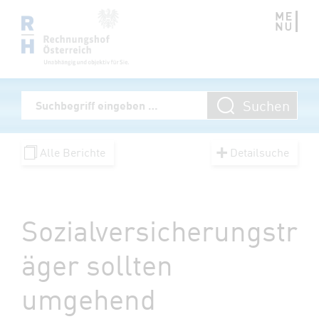
Zum Inhalt springen
Volltextsuche
Suchen
Suchbegriff eingeben
Alle Berichte
Detailsuche
Sozialversicherungstr
äger sollten
umgehend