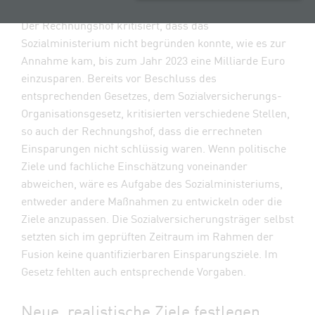
Der Rechnungshof kritisiert, dass das
Sozialministerium nicht begründen konnte, wie es zur
Annahme kam, bis zum Jahr 2023 eine Milliarde Euro
einzusparen. Bereits vor Beschluss des
entsprechenden Gesetzes, dem Sozialversicherungs-
Organisationsgesetz, kritisierten verschiedene Stellen,
so auch der Rechnungshof, dass die errechneten
Einsparungen nicht schlüssig waren. Wenn politische
Ziele und fachliche Einschätzung voneinander
abweichen, wäre es Aufgabe des Sozialministeriums,
entweder andere Maßnahmen zu entwickeln oder die
Ziele anzupassen. Die Sozialversicherungsträger selbst
setzten sich im geprüften Zeitraum im Rahmen der
Fusion keine quantifizierbaren Einsparungsziele. Im
Gesetz fehlten auch entsprechende Vorgaben.
Neue, realistische Ziele festlegen