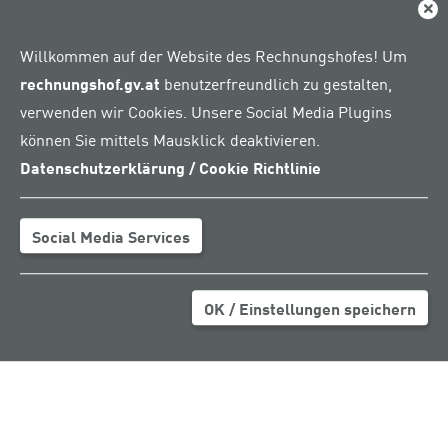
Netzwerkgrafik bietet Gesamtsicht auf das
Dial
Beteiligungsportfolio des Bundes
Willkommen auf der Website des Rechnungshofes! Um
rechnungshof.gv.at
benutzerfreundlich zu gestalten,
verwenden wir Cookies. Unsere Social Media Plugins
können Sie mittels Mausklick deaktivieren.
Datenschutzerklärung / Cookie Richtlinie
Social Media Services
OK / Einstellungen speichern