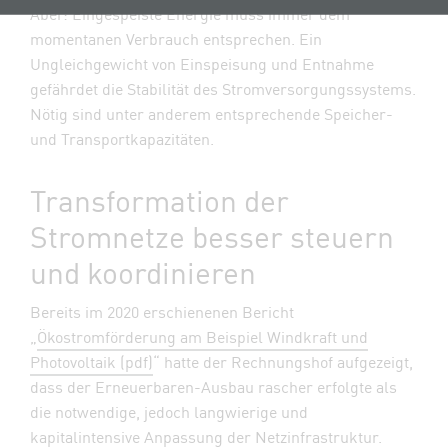
Aber: Eingespeiste Energie muss immer dem
momentanen Verbrauch entsprechen. Ein
Ungleichgewicht von Einspeisung und Entnahme
gefährdet die Stabilität des Stromversorgungssystems.
Nötig sind unter anderem entsprechende Speicher-
und Transportkapazitäten.
Transformation der
Stromnetze besser steuern
und koordinieren
Bereits im 2020 erschienenen Bericht
„
Ökostromförderung am Beispiel Windkraft und
Photovoltaik (pdf)
“ hatte der Rechnungshof aufgezeigt,
dass der Erneuerbaren-Ausbau rascher erfolgte als
die notwendige, jedoch langwierige und
kapitalintensive Anpassung der Netzinfrastruktur.