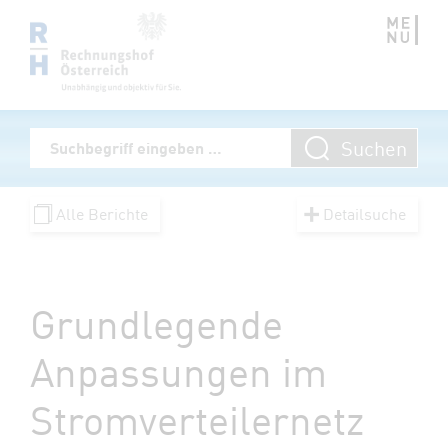
Zum Inhalt springen
Volltextsuche
Suchen
Suchbegriff eingeben
Alle Berichte
Detailsuche
Grundlegende
Anpassungen im
Stromverteilernetz