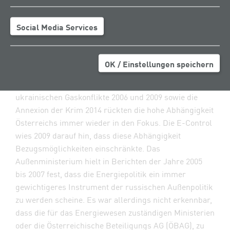
die Gaswirtschaft und die Erdgas-Infrastruktur
hierzulande für Jahrzehnte. Auch aufgrund der hohen
Social Media Services
Abhängigkeit von einem Lieferanten entstanden
Barrieren für Veränderungen. Österreich hatte zudem
eine bedeutende Rolle im Gastransit. Der Krieg in der
OK / Einstellungen speichern
Ukraine veränderte die Rahmenbedingungen
grundlegend. Die Lieferausfälle infolge der russisch-
ukrainischen Gaskonflikte 2006 und 2009 sowie die
Annexion der Krim 2014 rückten die hohe Abhängigkeit
Österreichs immer wieder in den Fokus. Die E-Control
wies 2009 darauf hin, dass diese Abhängigkeit
Bezugsmöglichkeiten einschränkte. Das
Außenministerium hielt in Berichten der Jahre 2005
bis 2007 fest, dass die Energiepolitik ein immer
gewichtigeres Instrument der russischen Außenpolitik
zu werden scheine. Es war allerdings nicht erkennbar,
dass die für das Energiewesen zuständigen Ministerien
oder die Österreichische Beteiligungs AG (ÖBAG), zu