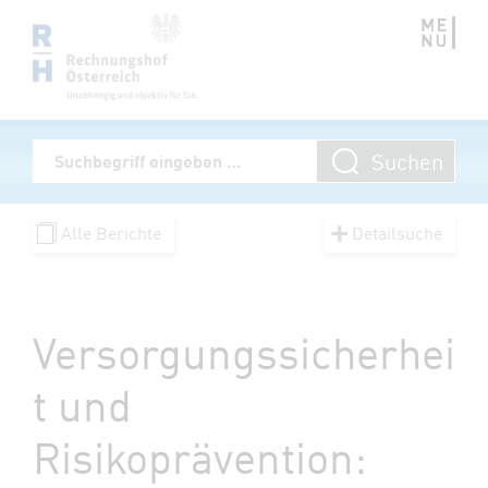
Zum Inhalt springen
Volltextsuche
Suchen
Suchbegriff eingeben
Alle Berichte
Detailsuche
Versorgungssicherhei
t und
Risikoprävention: