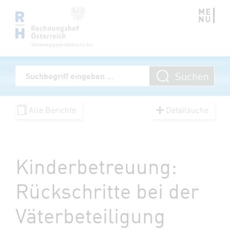
Zum Inhalt springen
Volltextsuche
Suchen
Suchbegriff eingeben
Alle Berichte
Detailsuche
Kinderbetreuung:
Rückschritte bei der
Väterbeteiligung